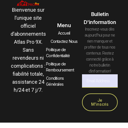
Bienvenue sur
Bulletin
l’unique site
D'information
Menu
officiel
Inscrivez-vous dès
Accueil
d’abonnements
aujourd’hui pour ne
Atlas Pro 9X.
rien manquer et
Contactez Nous
profiter de tous nos
Sans
Politique de
contenus. Restez
Confidentialité
revendeurs ni
connecté grâce à
Politique de
complications :
notre bulletin
Remboursement
d’information !
fiabilité totale,
Conditions
assistance 24
Générales
h/24 et 7 j/7.
Je
M'inscris